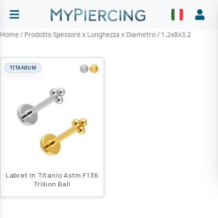
Vai
al
Abrir menu
Faz
contenuto
Home
/ Prodotto Spessore x Lunghezza x Diametro / 1.2x8x3.2
TITANIUM
Labret In Titanio Astm F136
Trillion Ball