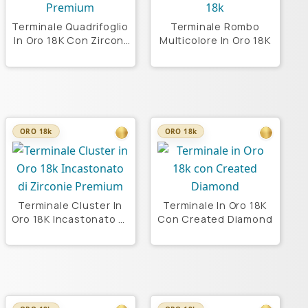
Terminale Quadrifoglio
Terminale Rombo
In Oro 18K Con Zirconi
Multicolore In Oro 18K
Premium
ORO 18k
ORO 18k
Terminale Cluster In
Terminale In Oro 18K
Oro 18K Incastonato Di
Con Created Diamond
Zirconie Premium