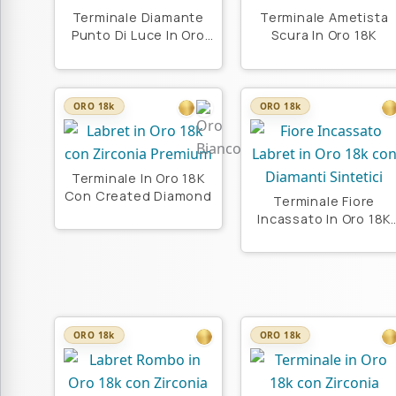
Terminale Diamante
Terminale Ametista
Punto Di Luce In Oro
Scura In Oro 18K
18K
ORO 18k
ORO 18k
Terminale In Oro 18K
Con Created Diamond
Terminale Fiore
Incassato In Oro 18K
Con Diamanti Sintetic
ORO 18k
ORO 18k