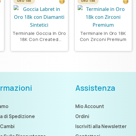
ORO 18k
ORO 18k
Terminale Goccia In Oro
Terminale In Oro 18K
18K Con Created
Con Zirconi Premium
Diamond
ormazioni
Assistenza
iamo
Mio Account
ca di Spedizione
Ordini
 Cambi
Iscriviti alla Newsletter