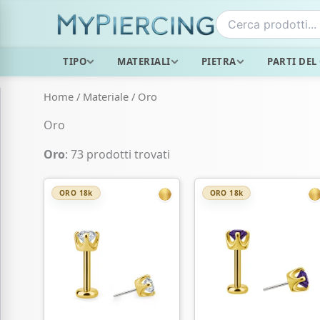
Vai
al
contenuto
TIPO
MATERIALI
PIETRA
PARTI DEL
Home
/
Materiale
/ Oro
Oro
Oro
: 73 prodotti trovati
ORO 18k
ORO 18k