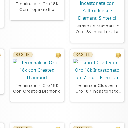
Terminale In Oro 18K
Con Topazio Blu
m
Terminale Mandala In
Oro 18K Incastonata
Con Zaffiro Rosa E
Diamanti Sintetici
ORO 18k
ORO 18k
i
Terminale In Oro 18K
Terminale Cluster In
Con Created Diamond
Oro 18K Incastonato
Con Zirconi Premium