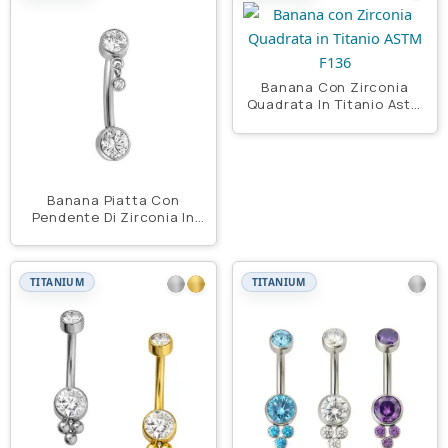
Banana Con Zirconia
Quadrata In Titanio Astm
F136
Banana Piatta Con
Pendente Di Zirconia In
Titanio Astm F136
TITANIUM
TITANIUM