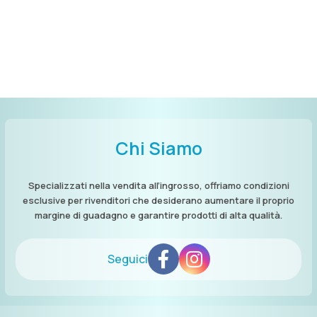
Chi Siamo
Specializzati nella vendita all’ingrosso, offriamo condizioni
esclusive per rivenditori che desiderano aumentare il proprio
margine di guadagno e garantire prodotti di alta qualità.
Seguici