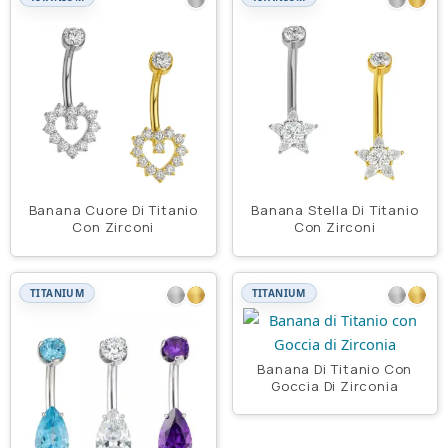
Banana Cuore Di Titanio
Banana Stella Di Titanio
Con Zirconi
Con Zirconi
TITANIUM
TITANIUM
Banana Di Titanio Con
Goccia Di Zirconia