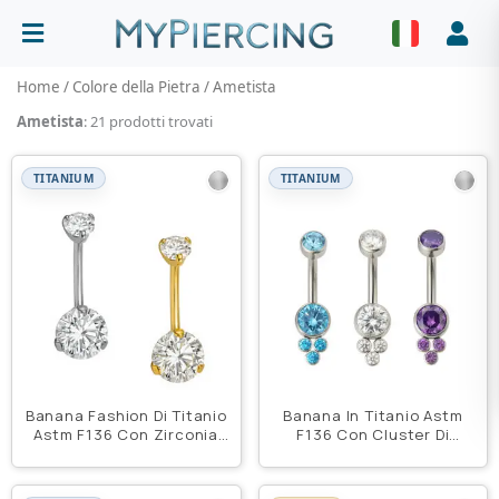
Vai
al
Abrir menu
Faz
contenuto
Home
/
Colore della Pietra
/ Ametista
Ametista
: 21 prodotti trovati
TITANIUM
TITANIUM
Banana Fashion Di Titanio
Banana In Titanio Astm
Astm F136 Con Zirconia
F136 Con Cluster Di
Prong Set
Zircone