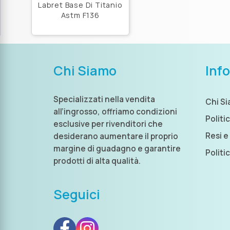
Labret Base Di Titanio
Astm F136
Chi Siamo
Inf
Specializzati nella vendita
Chi S
all’ingrosso, offriamo condizioni
Politi
esclusive per rivenditori che
Resi e
desiderano aumentare il proprio
margine di guadagno e garantire
Politi
prodotti di alta qualità.
Seguici