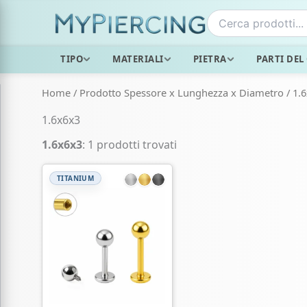
Vai
al
contenuto
TIPO
MATERIALI
PIETRA
PARTI DEL
Home
/ Prodotto Spessore x Lunghezza x Diametro / 1.
1.6x6x3
1.6x6x3
: 1 prodotti trovati
TITANIUM