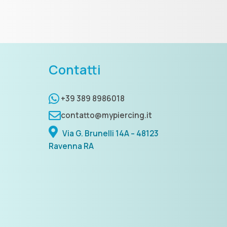
Contatti
+39 389 8986018
contatto@mypiercing.it
Via G. Brunelli 14A – 48123
Ravenna RA