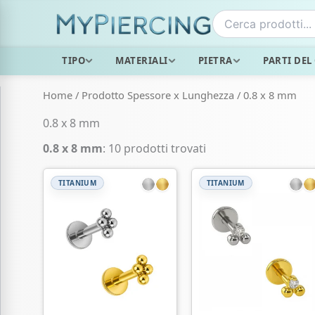
Vai
al
contenuto
TIPO
MATERIALI
PIETRA
PARTI DEL
Home
/ Prodotto Spessore x Lunghezza / 0.8 x 8 mm
0.8 x 8 mm
0.8 x 8 mm
: 10 prodotti trovati
TITANIUM
TITANIUM