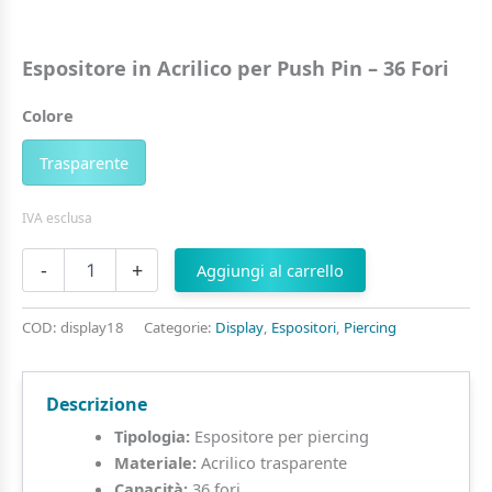
Espositore in Acrilico per Push Pin – 36 Fori
Colore
Trasparente
IVA esclusa
Espositore
-
+
Aggiungi al carrello
in
Acrilico
per
COD:
display18
Categorie:
Display
,
Espositori
,
Piercing
Push
Pin
–
Descrizione
36
Fori
Tipologia:
Espositore per piercing
quantità
Materiale:
Acrilico trasparente
Capacità:
36 fori