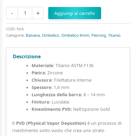
Banana
-
+
Aggiungi al carrello
in
Titanio
con
COD:
N/A
Zircone
Categorie:
Banana
,
Ombelico
,
Ombelico 8mm
,
Piercing
,
Titanio
Punto
Luce
e
Descrizione
Base
Disco
Materiale:
Titanio ASTM F136
quantità
Pietra:
Zircone
Chiusura:
Filettatura interna
Spessore:
1,6 mm
Lunghezza della barra:
8 – 14 mm
Finitura:
Lucidata
Rivestimento PVD:
Nell’opzione Gold
Il
PVD (Physical Vapor Deposition)
è un processo di
rivestimento sotto vuoto che crea uno strato