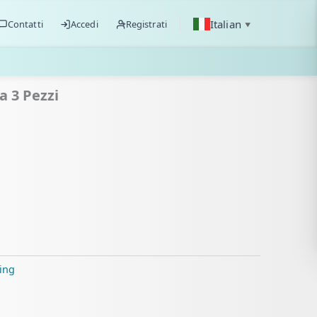
Italian
Contatti
Accedi
Registrati
▼
a 3 Pezzi
cing