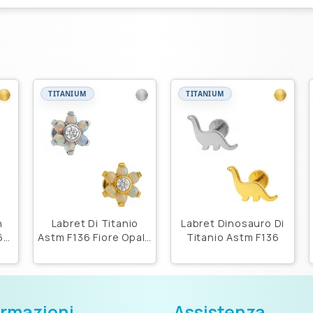
TITANIUM
TITANIUM
n
Labret Di Titanio
Labret Dinosauro Di
6
Astm F136 Fiore Opale
Titanio Astm F136
4.8Mm
ormazioni
Assistenza