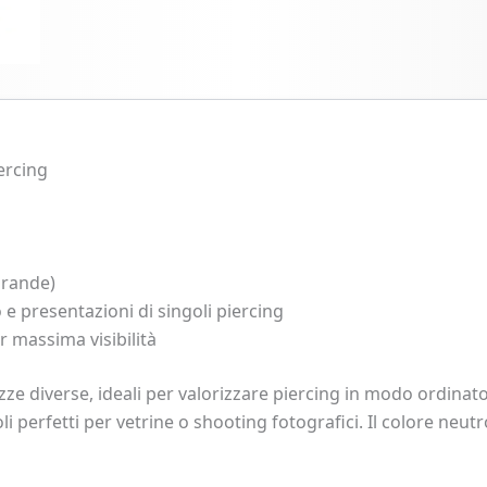
da
3
Pezzi
quantità
ercing
grande)
 e presentazioni di singoli piercing
r massima visibilità
ezze diverse, ideali per valorizzare piercing in modo ordinat
oli perfetti per vetrine o shooting fotografici. Il colore neut