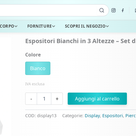
 CORPO
FORNITURE
SCOPRI IL NEGOZIO
Espositori Bianchi in 3 Altezze – Set d
Colore
Bianco
IVA esclusa
Espositori
-
+
Aggiungi al carrello
Bianchi
in
3
COD:
display13
Categorie:
Display
,
Espositori
,
Pier
Altezze
–
Set