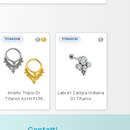
TITANIUM
TITANIUM
Anello Triplo Di
Labret Zampa Indiana
Titanio Astm F136
Di Titanio
Con Beads
Contatti