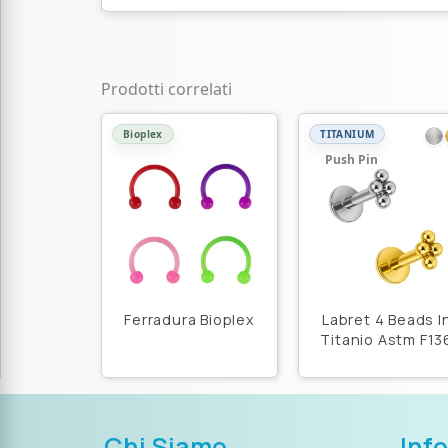
Prodotti correlati
Bioplex
TITANIUM
Push Pin
Ferradura Bioplex
Labret 4 Beads I
Titanio Astm F13
Push Pin
Chi Siamo
Inf