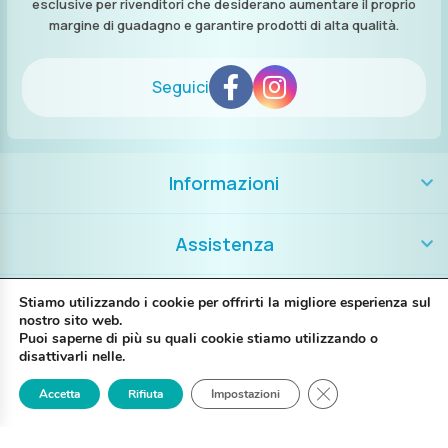
esclusive per rivenditori che desiderano aumentare il proprio
margine di guadagno e garantire prodotti di alta qualità.
Seguici
Informazioni
Assistenza
Contatti
Stiamo utilizzando i cookie per offrirti la migliore esperienza sul
nostro sito web.
Puoi saperne di più su quali cookie stiamo utilizzando o
+39 389 8986018
disattivarli nelle.
Close GDPR Cookie
Accetta
Rifiuta
Impostazioni
Login
Registrati
Contattaci
P. IVA IT02697130397
Via G. Brunelli 14A – 48123 Ravenna RA
My Piercing @2025 Tutti i diritti riservati