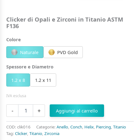
Clicker di Opali e Zirconi in Titanio ASTM
F136
Colore
Naturale
PVD Gold
Spessore e Diametro
1.2 x 8
1.2 x 11
IVA esclusa
Clicker
-
+
Aggiungi al carrello
di
Opali
e
COD:
clik016
Categorie:
Anello
,
Conch
,
Helix
,
Piercing
,
Titanio
Zirconi
Tag:
Clicker
,
Titanio
,
Zirconia
in