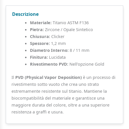
Titanio
ASTM
Descrizione
F136
quantità
Materiale:
Titanio ASTM F136
Pietra:
Zircone / Opale Sintetico
Chiusura:
Clicker
Spessore:
1,2 mm
Diametro Interno:
8 / 11 mm
Finitura:
Lucidata
Rivestimento PVD:
Nell’opzione Gold
Il
PVD (Physical Vapor Deposition)
è un processo di
rivestimento sotto vuoto che crea uno strato
estremamente resistente sul titanio. Mantiene la
biocompatibilità del materiale e garantisce una
maggiore durata del colore, oltre a una superiore
resistenza a graffi e usura.