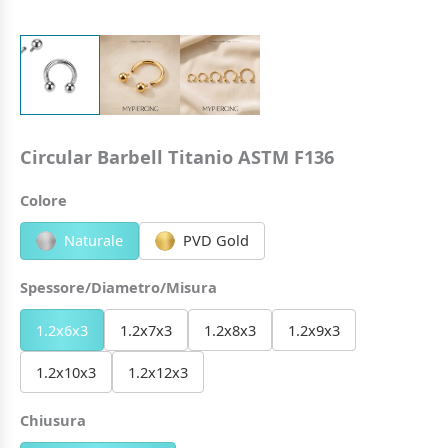
Circular Barbell Titanio ASTM F136
Colore
Naturale
PVD Gold
Spessore/Diametro/Misura
1.2x6x3
1.2x7x3
1.2x8x3
1.2x9x3
1.2x10x3
1.2x12x3
Chiusura