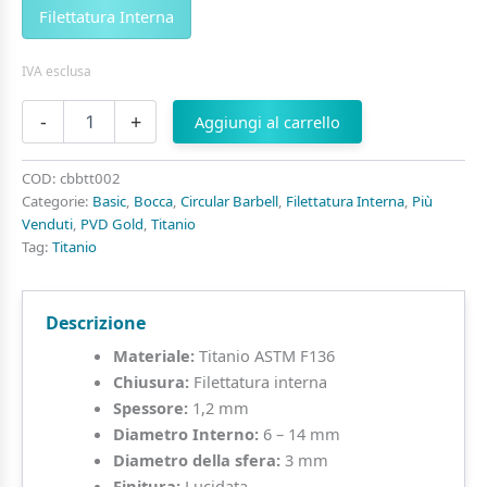
Filettatura Interna
IVA esclusa
Circular
-
+
Aggiungi al carrello
Barbell
Titanio
ASTM
COD:
cbbtt002
F136
Categorie:
Basic
,
Bocca
,
Circular Barbell
,
Filettatura Interna
,
Più
quantità
Venduti
,
PVD Gold
,
Titanio
Tag:
Titanio
Descrizione
Materiale:
Titanio ASTM F136
Chiusura:
Filettatura interna
Spessore:
1,2 mm
Diametro Interno:
6 – 14 mm
Diametro della sfera:
3 mm
Finitura:
Lucidata