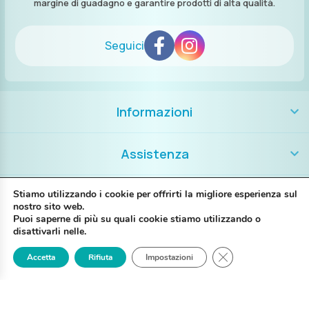
margine di guadagno e garantire prodotti di alta qualità.
Seguici
Informazioni
Assistenza
Contatti
Stiamo utilizzando i cookie per offrirti la migliore esperienza sul
nostro sito web.
Puoi saperne di più su quali cookie stiamo utilizzando o
+39 389 8986018
disattivarli nelle.
Close GDPR Cookie
Accetta
Rifiuta
Impostazioni
Login
Registrati
Contattaci
P. IVA IT02697130397
Via G. Brunelli 14A – 48123 Ravenna RA
My Piercing @2025 Tutti i diritti riservati