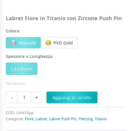
Labret Fiore in Titanio con Zircone Push Pin
Colore
Naturale
PVD Gold
Spessore x Lunghezza
1.2 x 8 mm
IVA esclusa
Labret
-
+
Aggiungi al carrello
Fiore
in
Titanio
COD:
Lbt433pp
con
Categorie:
Fiore
,
Labret
,
Labret Push Pin
,
Piercing
,
Titanio
Zircone
Push