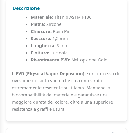
Pin
Descrizione
quantità
Materiale:
Titanio ASTM F136
Pietra:
Zircone
Chiusura:
Push Pin
Spessore:
1,2 mm
Lunghezza:
8 mm
Finitura:
Lucidata
Rivestimento PVD:
Nell’opzione Gold
Il
PVD (Physical Vapor Deposition)
è un processo di
rivestimento sotto vuoto che crea uno strato
estremamente resistente sul titanio. Mantiene la
biocompatibilità del materiale e garantisce una
maggiore durata del colore, oltre a una superiore
resistenza a graffi e usura.