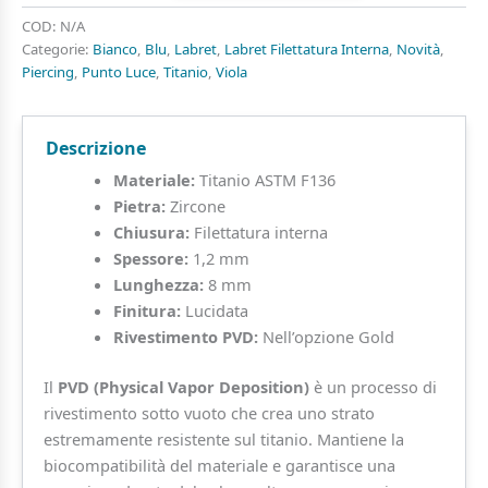
Titanio
con
COD:
N/A
Zircone
Categorie:
Bianco
,
Blu
,
Labret
,
Labret Filettatura Interna
,
Novità
,
Baguette
Piercing
,
Punto Luce
,
Titanio
,
Viola
quantità
Descrizione
Materiale:
Titanio ASTM F136
Pietra:
Zircone
Chiusura:
Filettatura interna
Spessore:
1,2 mm
Lunghezza:
8 mm
Finitura:
Lucidata
Rivestimento PVD:
Nell’opzione Gold
Il
PVD (Physical Vapor Deposition)
è un processo di
rivestimento sotto vuoto che crea uno strato
estremamente resistente sul titanio. Mantiene la
biocompatibilità del materiale e garantisce una