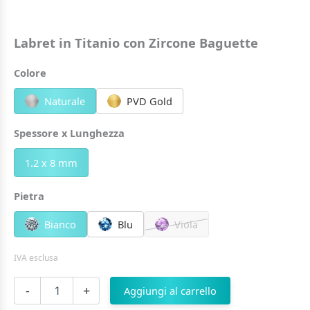
Labret in Titanio con Zircone Baguette
Colore
Naturale
PVD Gold
Spessore x Lunghezza
1.2 x 8 mm
Pietra
Bianco
Blu
Viola
IVA esclusa
Labret
-
+
Aggiungi al carrello
in