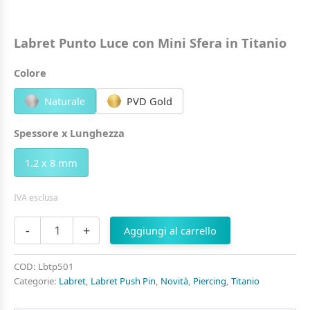
Labret Punto Luce con Mini Sfera in Titanio
Colore
Naturale
PVD Gold
Spessore x Lunghezza
1.2 x 8 mm
IVA esclusa
Labret
-
+
Aggiungi al carrello
Punto
Luce
con
COD:
Lbtp501
Mini
Categorie:
Labret
,
Labret Push Pin
,
Novità
,
Piercing
,
Titanio
Sfera
in