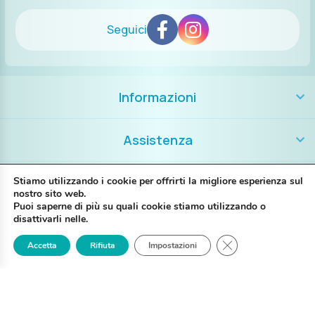
Seguici
Informazioni
Assistenza
Contatti
Stiamo utilizzando i cookie per offrirti la migliore esperienza sul
nostro sito web.
Puoi saperne di più su quali cookie stiamo utilizzando o
+39 389 8986018
disattivarli nelle.
Close GDPR Cookie
Accetta
Rifiuta
Impostazioni
Login
Registrati
Contattaci
P. IVA IT02697130397
Via G. Brunelli 14A – 48123 Ravenna RA
My Piercing @2025 Tutti i diritti riservati