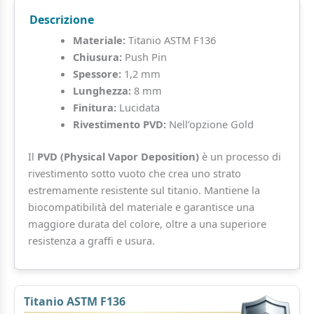
Titanio
Descrizione
quantità
Materiale:
Titanio ASTM F136
Chiusura:
Push Pin
Spessore:
1,2 mm
Lunghezza:
8 mm
Finitura:
Lucidata
Rivestimento PVD:
Nell’opzione Gold
Il
PVD (Physical Vapor Deposition)
è un processo di
rivestimento sotto vuoto che crea uno strato
estremamente resistente sul titanio. Mantiene la
biocompatibilità del materiale e garantisce una
maggiore durata del colore, oltre a una superiore
resistenza a graffi e usura.
Titanio ASTM F136