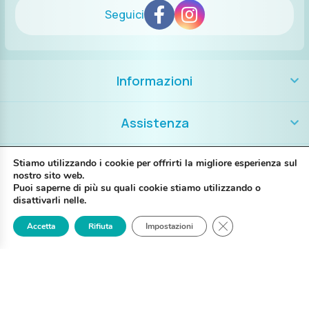
Seguici
Informazioni
Assistenza
Contatti
Stiamo utilizzando i cookie per offrirti la migliore esperienza sul
nostro sito web.
Puoi saperne di più su quali cookie stiamo utilizzando o
+39 389 8986018
disattivarli nelle.
Close GDPR Cookie
Accetta
Rifiuta
Impostazioni
Login
Registrati
Contattaci
P. IVA IT02697130397
Via G. Brunelli 14A – 48123 Ravenna RA
My Piercing @2025 Tutti i diritti riservati