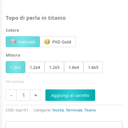
Topo di perla in titanio
Colore
Naturale
PVD Gold
Misura
1.2x3
1.2x4
1.2x5
1.6x4
1.6x5
IVA esclusa
Topo
-
+
Aggiungi al carrello
di perla
in
titanio
COD:
top101
Categorie:
Novità
,
Terminale
,
Titanio
quantità