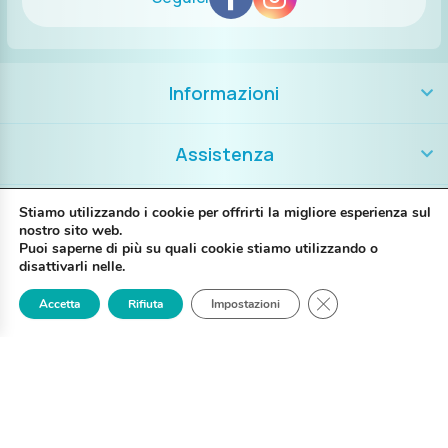
Informazioni
Assistenza
Contatti
Stiamo utilizzando i cookie per offrirti la migliore esperienza sul
nostro sito web.
Puoi saperne di più su quali cookie stiamo utilizzando o
+39 389 8986018
disattivarli nelle.
Close GDPR Cookie
Accetta
Rifiuta
Impostazioni
Login
Registrati
Contattaci
P. IVA IT02697130397
Via G. Brunelli 14A – 48123 Ravenna RA
My Piercing @2025 Tutti i diritti riservati