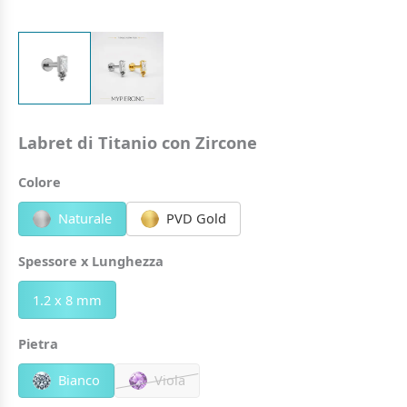
Labret di Titanio con Zircone
Colore
Naturale
PVD Gold
Spessore x Lunghezza
1.2 x 8 mm
Pietra
Bianco
Viola