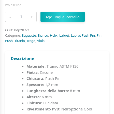
IVA esclusa
Labret
-
+
Aggiungi al carrello
di
Titanio
con
COD:
lbtp287-2
Zircone
Categorie:
Baguette
,
Bianco
,
Helix
,
Labret
,
Labret Push Pin
,
Pin
quantità
Push
,
Titanio
,
Trago
,
Viola
Descrizione
Materiale:
Titanio ASTM F136
Pietra:
Zircone
Chiusura:
Push Pin
Spessore:
1,2 mm
Lunghezza della barra:
8 mm
Altezza:
6 mm
Finitura:
Lucidata
Rivestimento PVD:
Nell’opzione Gold