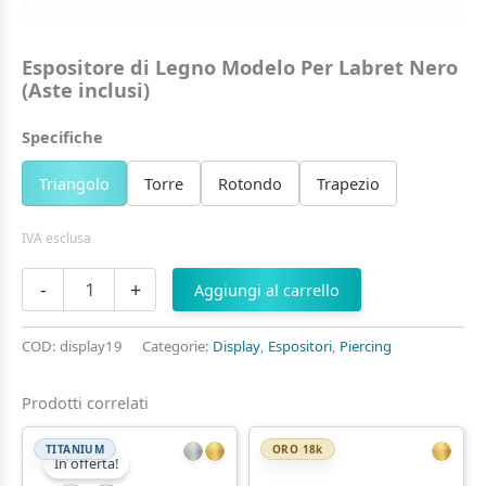
Espositore di Legno Modelo Per Labret Nero
(Aste inclusi)
Specifiche
Triangolo
Torre
Rotondo
Trapezio
IVA esclusa
Espositore
-
+
Aggiungi al carrello
di
Legno
Modelo
COD:
display19
Categorie:
Display
,
Espositori
,
Piercing
Per
Labret
Prodotti correlati
Nero
(Aste
inclusi)
TITANIUM
ORO 18k
In offerta!
quantità