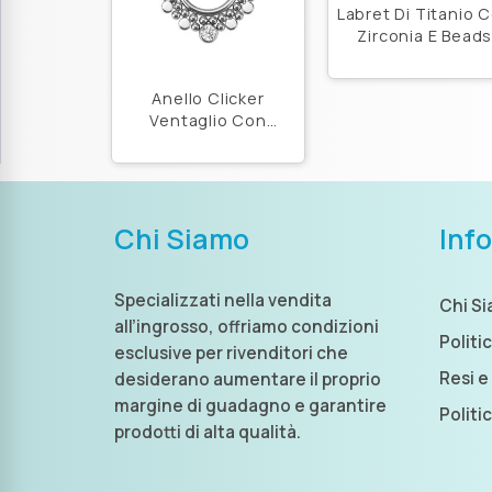
Labret Di Titanio 
Zirconia E Bead
Anello Clicker
Ventaglio Con
Zirconia Di Titanio
Astm F136
Chi Siamo
Inf
Specializzati nella vendita
Chi S
all’ingrosso, offriamo condizioni
Politi
esclusive per rivenditori che
Resi e
desiderano aumentare il proprio
margine di guadagno e garantire
Politi
prodotti di alta qualità.