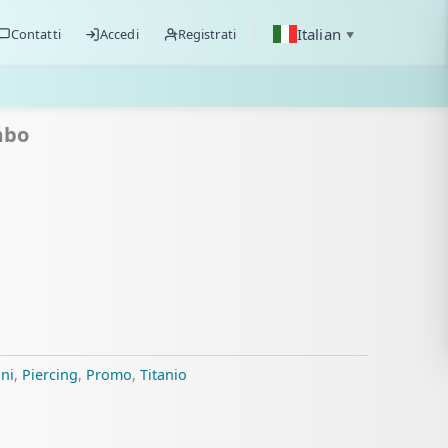
Italian
Contatti
Accedi
Registrati
▼
mbo
ni
,
Piercing
,
Promo
,
Titanio