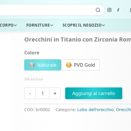
 CORPO
FORNITURE
SCOPRI IL NEGOZIO
Orecchini in Titanio con Zirconia Ro
Colore
Naturale
PVD Gold
IVA esclusa
Orecchini
-
+
Aggiungi al carrello
in
Titanio
con
COD:
brtt002
Categorie:
Lobo dell'orecchio
,
Orecchi
Zirconia
Rombo
quantità