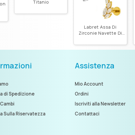
Titanio
Con
s
Labret Assa Di
Zirconie Navette Di
Titanio Astm F136
ormazioni
Assistenza
iamo
Mio Account
ca di Spedizione
Ordini
 Cambi
Iscriviti alla Newsletter
ca Sulla Riservatezza
Contattaci