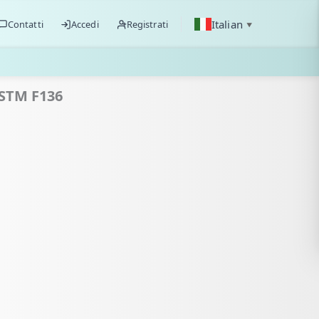
Italian
Contatti
Accedi
Registrati
▼
ASTM F136