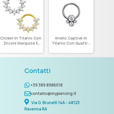
Clicker In Titanio Con
Anello Captive In
Zirconi Marquise E
Titanio Con Quattro
Quadrati
Zirconi
Contatti
+39 389 8986018
contatto@mypiercing.it
Via G. Brunelli 14A – 48123
Ravenna RA