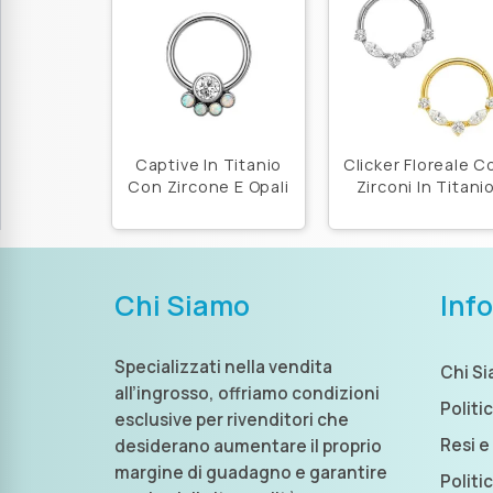
Captive In Titanio
Clicker Floreale C
Con Zircone E Opali
Zirconi In Titani
Chi Siamo
Inf
Specializzati nella vendita
Chi S
all’ingrosso, offriamo condizioni
Politi
esclusive per rivenditori che
Resi e
desiderano aumentare il proprio
margine di guadagno e garantire
Politi