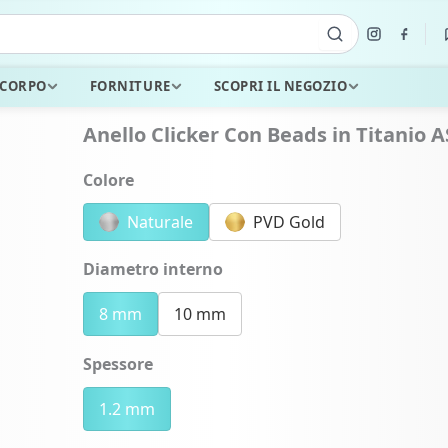
 CORPO
FORNITURE
SCOPRI IL NEGOZIO
Anello Clicker Con Beads in Titanio 
Colore
Naturale
PVD Gold
Diametro interno
8 mm
10 mm
Spessore
1.2 mm