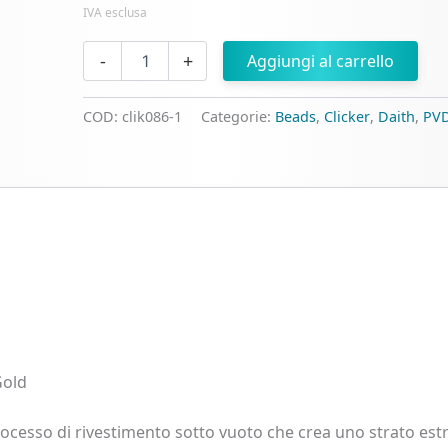
IVA esclusa
Anello
-
+
Aggiungi al carrello
Clicker
Con
Beads
COD:
clik086-1
Categorie:
Beads
,
Clicker
,
Daith
,
PVD
in
Titanio
ASTM
F136
quantità
Gold
ocesso di rivestimento sotto vuoto che crea uno strato est