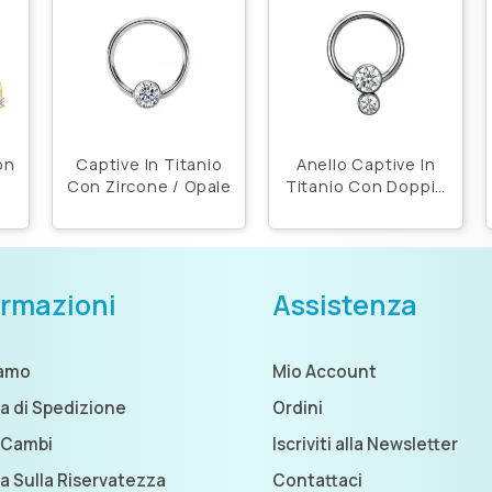
on
Captive In Titanio
Anello Captive In
o
Con Zircone / Opale
Titanio Con Doppio
Zircone
ormazioni
Assistenza
iamo
Mio Account
ca di Spedizione
Ordini
 Cambi
Iscriviti alla Newsletter
ca Sulla Riservatezza
Contattaci