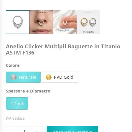
Anello Clicker Multipli Baguette in Titanio
ASTM F136
Colore
Naturale
PVD Gold
Spessore e Diametro
1.2 x 8
IVA esclusa
Anello