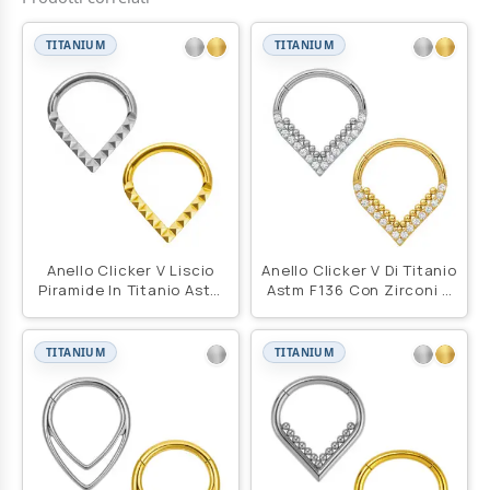
TITANIUM
TITANIUM
Anello Clicker V Liscio
Anello Clicker V Di Titanio
Piramide In Titanio Astm
Astm F136 Con Zirconi E
F136
Beads
TITANIUM
TITANIUM