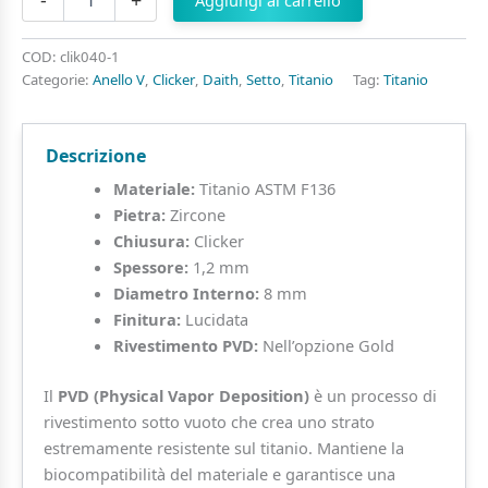
-
+
Aggiungi al carrello
Clicker
Multipli
Baguette
COD:
clik040-1
in
Categorie:
Anello V
,
Clicker
,
Daith
,
Setto
,
Titanio
Tag:
Titanio
Titanio
ASTM
F136
Descrizione
quantità
Materiale:
Titanio ASTM F136
Pietra:
Zircone
Chiusura:
Clicker
Spessore:
1,2 mm
Diametro Interno:
8 mm
Finitura:
Lucidata
Rivestimento PVD:
Nell’opzione Gold
Il
PVD (Physical Vapor Deposition)
è un processo di
rivestimento sotto vuoto che crea uno strato
estremamente resistente sul titanio. Mantiene la
biocompatibilità del materiale e garantisce una