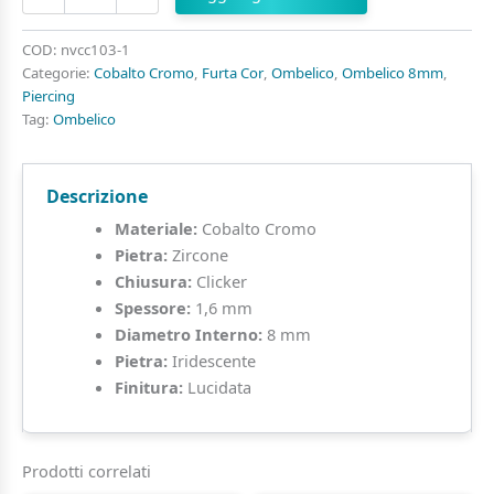
Ombelicale
di
Cobalto
COD:
nvcc103-1
Craveggiato
Categorie:
Cobalto Cromo
,
Furta Cor
,
Ombelico
,
Ombelico 8mm
,
Iridescente
Piercing
quantità
Tag:
Ombelico
Descrizione
Materiale:
Cobalto Cromo
Pietra:
Zircone
Chiusura:
Clicker
Spessore:
1,6 mm
Diametro Interno:
8 mm
Pietra:
Iridescente
Finitura:
Lucidata
Prodotti correlati