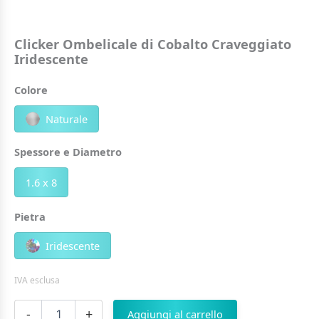
Clicker Ombelicale di Cobalto Craveggiato
Iridescente
Colore
Naturale
Spessore e Diametro
1.6 x 8
Pietra
Iridescente
IVA esclusa
Clicker
-
+
Aggiungi al carrello