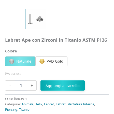
Labret Ape con Zirconi in Titanio ASTM F136
Colore
Naturale
PVD Gold
IVA esclusa
Labret
-
+
Aggiungi al carrello
Ape
con
Zirconi
COD:
lbt039-1
in
Categorie:
Animali
,
Helix
,
Labret
,
Labret Filettatura Interna
,
Titanio
Piercing
,
Titanio
ASTM