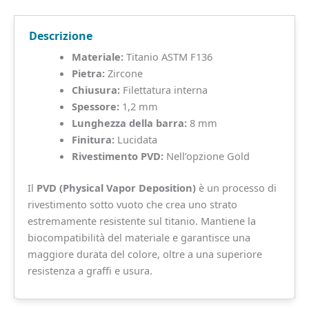
F136
quantità
Descrizione
Materiale:
Titanio ASTM F136
Pietra:
Zircone
Chiusura:
Filettatura interna
Spessore:
1,2 mm
Lunghezza della barra:
8 mm
Finitura:
Lucidata
Rivestimento PVD:
Nell’opzione Gold
Il
PVD (Physical Vapor Deposition)
è un processo di
rivestimento sotto vuoto che crea uno strato
estremamente resistente sul titanio. Mantiene la
biocompatibilità del materiale e garantisce una
maggiore durata del colore, oltre a una superiore
resistenza a graffi e usura.