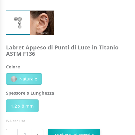
Labret Appeso di Punti di Luce in Titanio
ASTM F136
Colore
Naturale
Spessore x Lunghezza
1.2 x 8 mm
IVA esclusa
Labret