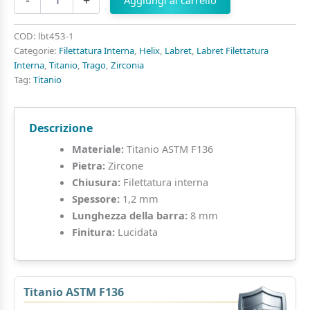
-
+
Aggiungi al carrello
Appeso
di
Punti
COD:
lbt453-1
di
Categorie:
Filettatura Interna
,
Helix
,
Labret
,
Labret Filettatura
Luce
Interna
,
Titanio
,
Trago
,
Zirconia
in
Tag:
Titanio
Titanio
ASTM
F136
Descrizione
quantità
Materiale:
Titanio ASTM F136
Pietra:
Zircone
Chiusura:
Filettatura interna
Spessore:
1,2 mm
Lunghezza della barra:
8 mm
Finitura:
Lucidata
Titanio ASTM F136