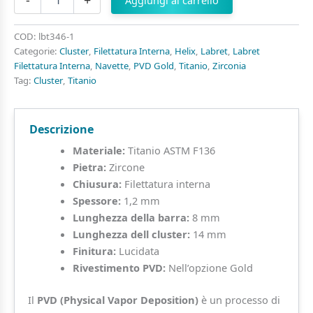
-
+
Aggiungi al carrello
Cluster
6
Navette
COD:
lbt346-1
di
Categorie:
Cluster
,
Filettatura Interna
,
Helix
,
Labret
,
Labret
Zirconi
Filettatura Interna
,
Navette
,
PVD Gold
,
Titanio
,
Zirconia
in
Tag:
Cluster
,
Titanio
Titanio
quantità
Descrizione
Materiale:
Titanio ASTM F136
Pietra:
Zircone
Chiusura:
Filettatura interna
Spessore:
1,2 mm
Lunghezza della barra:
8 mm
Lunghezza dell cluster:
14 mm
Finitura:
Lucidata
Rivestimento PVD:
Nell’opzione Gold
Il
PVD (Physical Vapor Deposition)
è un processo di