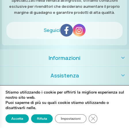
Specializzati nella vendita all’ingrosso, offriamo condizioni
esclusive per rivenditori che desiderano aumentare il proprio
margine di guadagno e garantire prodotti di alta qualità.
Seguici
Informazioni
Assistenza
Contatti
Stiamo utilizzando i cookie per offrirti la migliore esperienza sul
nostro sito web.
Puoi saperne di più su quali cookie stiamo utilizzando o
+39 389 8986018
disattivarli nelle.
Close GDPR Cookie
Accetta
Rifiuta
Impostazioni
Login
Registrati
Contattaci
P. IVA IT02697130397