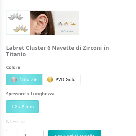
Labret Cluster 6 Navette di Zirconi in
Titanio
Colore
Naturale
PVD Gold
Spessore x Lunghezza
1.2 x 8 mm
IVA esclusa
Labret