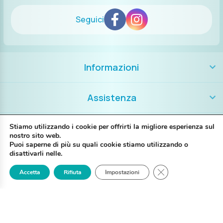
Seguici
Informazioni
Assistenza
Contatti
Stiamo utilizzando i cookie per offrirti la migliore esperienza sul
nostro sito web.
Puoi saperne di più su quali cookie stiamo utilizzando o
+39 389 8986018
disattivarli nelle.
Close GDPR Cookie
Accetta
Rifiuta
Impostazioni
Login
Registrati
Contattaci
P. IVA IT02697130397
Via G. Brunelli 14A – 48123 Ravenna RA
My Piercing @2025 Tutti i diritti riservati