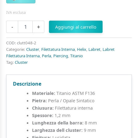
IVA esclusa
Labret
-
+
Aggiungi al carrello
Di
Titanio
ASTM
COD:
clutt048-2
F136
Categorie:
Cluster
,
Filettatura Interna
,
Helix
,
Labret
,
Labret
Cluster
Filettatura Interna
,
Perla
,
Piercing
,
Titanio
Perla
Tag:
Cluster
con
6
Beads
Descrizione
quantità
Materiale:
Titanio ASTM F136
Pietra:
Perla / Opale Sintatico
Chiusura:
Filettatura interna
Spessore:
1,2 mm
Lunghezza della barra:
8 mm
Larghezza dell cluster:
9 mm
Finitura:
Lucidata