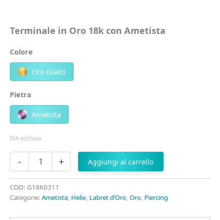
Terminale in Oro 18k con Ametista
Colore
Oro Giallo
Pietra
Ametista
IVA esclusa
Terminale
-
+
Aggiungi al carrello
in
Oro
18k
COD:
G18K0311
con
Categorie:
Ametista
,
Helix
,
Labret d’Oro
,
Oro
,
Piercing
Ametista
quantità