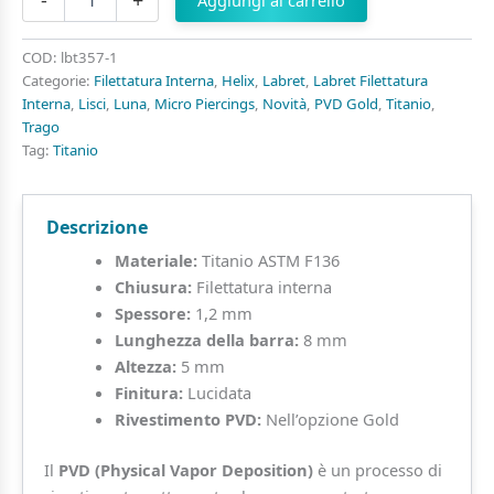
-
+
Aggiungi al carrello
Luna
Piramide
liscia
COD:
lbt357-1
di
Categorie:
Filettatura Interna
,
Helix
,
Labret
,
Labret Filettatura
Titanio
Interna
,
Lisci
,
Luna
,
Micro Piercings
,
Novità
,
PVD Gold
,
Titanio
,
ASTM
Trago
F136
Tag:
Titanio
quantità
Descrizione
Materiale:
Titanio ASTM F136
Chiusura:
Filettatura interna
Spessore:
1,2 mm
Lunghezza della barra:
8 mm
Altezza:
5 mm
Finitura:
Lucidata
Rivestimento PVD:
Nell’opzione Gold
Il
PVD (Physical Vapor Deposition)
è un processo di