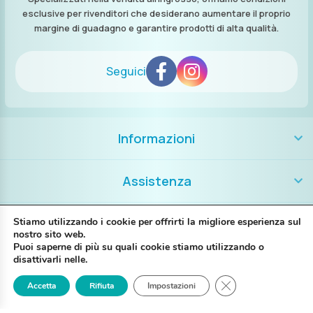
esclusive per rivenditori che desiderano aumentare il proprio
margine di guadagno e garantire prodotti di alta qualità.
Seguici
Informazioni
Assistenza
Contatti
Stiamo utilizzando i cookie per offrirti la migliore esperienza sul
nostro sito web.
Puoi saperne di più su quali cookie stiamo utilizzando o
+39 389 8986018
disattivarli nelle.
Close GDPR Cookie
Accetta
Rifiuta
Impostazioni
Login
Registrati
Contattaci
P. IVA IT02697130397
Via G. Brunelli 14A – 48123 Ravenna RA