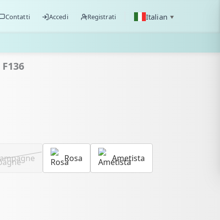
Italian
Contatti
Accedi
Registrati
▼
 F136
ampagne
Rosa
Ametista