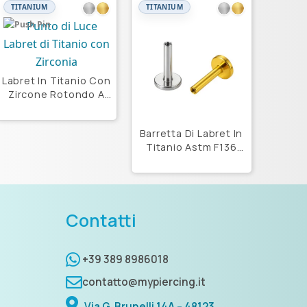
TITANIUM
TITANIUM
Push Pin
Labret In Titanio Con
Zircone Rotondo A
Griffe
Barretta Di Labret In
Titanio Astm F136
Con Filettatura
Interna
Contatti
+39 389 8986018
contatto@mypiercing.it
Via G. Brunelli 14A – 48123