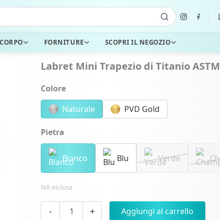
 CORPO
FORNITURE
SCOPRI IL NEGOZIO
Labret Mini Trapezio di Titanio ASTM
Colore
Naturale
PVD Gold
Pietra
Bianco
Blu
Verde
Ch
IVA esclusa
Labret
-
+
Aggiungi al carrello
Mini