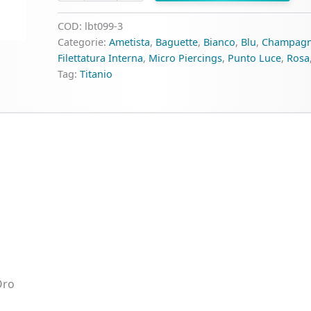
Trapezio
di
COD:
lbt099-3
Titanio
Categorie:
Ametista
,
Baguette
,
Bianco
,
Blu
,
Champag
ASTM
Filettatura Interna
,
Micro Piercings
,
Punto Luce
,
Rosa
F136
Tag:
Titanio
quantità
Oro