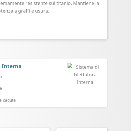
remamente resistente sul titanio. Mantiene la
tenza a graffi e usura.
a Interna
ra
a
le
e cadute