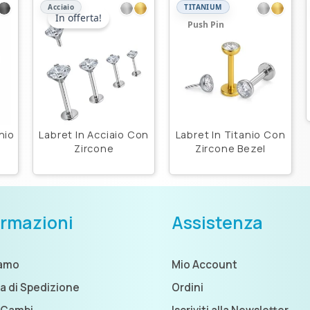
Acciaio
TITANIUM
In offerta!
Push Pin
nio
Labret In Acciaio Con
Labret In Titanio Con
Zircone
Zircone Bezel
ormazioni
Assistenza
iamo
Mio Account
ca di Spedizione
Ordini