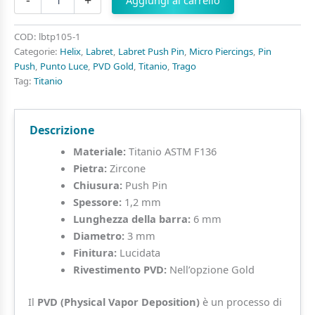
-
+
Aggiungi al carrello
Punto
di
Luce
COD:
lbtp105-1
in
Categorie:
Helix
,
Labret
,
Labret Push Pin
,
Micro Piercings
,
Pin
Titanio
Push
,
Punto Luce
,
PVD Gold
,
Titanio
,
Trago
ASTM
Tag:
Titanio
F136
Push
Pin
Descrizione
quantità
Materiale:
Titanio ASTM F136
Pietra:
Zircone
Chiusura:
Push Pin
Spessore:
1,2 mm
Lunghezza della barra:
6 mm
Diametro:
3 mm
Finitura:
Lucidata
Rivestimento PVD:
Nell’opzione Gold
Il
PVD (Physical Vapor Deposition)
è un processo di