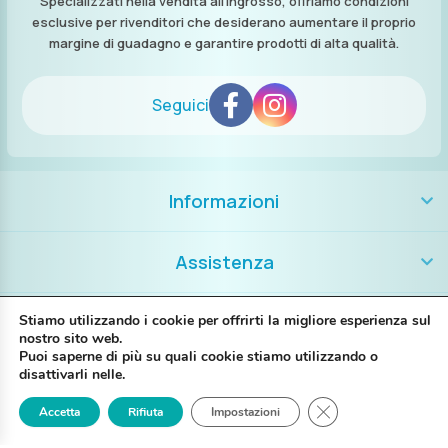
Specializzati nella vendita all’ingrosso, offriamo condizioni
esclusive per rivenditori che desiderano aumentare il proprio
margine di guadagno e garantire prodotti di alta qualità.
Seguici
Informazioni
Assistenza
Contatti
Stiamo utilizzando i cookie per offrirti la migliore esperienza sul
nostro sito web.
Puoi saperne di più su quali cookie stiamo utilizzando o
+39 389 8986018
disattivarli nelle.
Close GDPR Cookie
Accetta
Rifiuta
Impostazioni
Login
Registrati
Contattaci
P. IVA IT02697130397