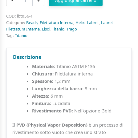
-
+
Aggiungi al carrello
Quadrato
Beaded
Liscio
COD:
lbt056-1
di
Categorie:
Beads
,
Filettatura Interna
,
Helix
,
Labret
,
Labret
Titanio
Filettatura Interna
,
Lisci
,
Titanio
,
Trago
ASTM
Tag:
Titanio
F136
quantità
Descrizione
Materiale:
Titanio ASTM F136
Chiusura:
Filettatura interna
Spessore:
1,2 mm
Lunghezza della barra:
8 mm
Altezza:
6 mm
Finitura:
Lucidata
Rivestimento PVD:
Nell’opzione Gold
Il
PVD (Physical Vapor Deposition)
è un processo di
rivestimento sotto vuoto che crea uno strato