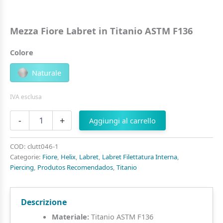
Mezza Fiore Labret in Titanio ASTM F136
Colore
Naturale
IVA esclusa
Mezza
-
+
Aggiungi al carrello
Fiore
Labret
in
COD:
clutt046-1
Titanio
Categorie:
Fiore
,
Helix
,
Labret
,
Labret Filettatura Interna
,
ASTM
Piercing
,
Produtos Recomendados
,
Titanio
F136
quantità
Descrizione
Materiale:
Titanio ASTM F136