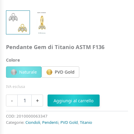
Pendante Gem di Titanio ASTM F136
Colore
Naturale
PVD Gold
IVA esclusa
Pendante
-
+
Aggiungi al carrello
Gem
di
Titanio
COD:
2010000063347
ASTM
Categorie:
Ciondoli
,
Pendenti
,
PVD Gold
,
Titanio
F136
quantità