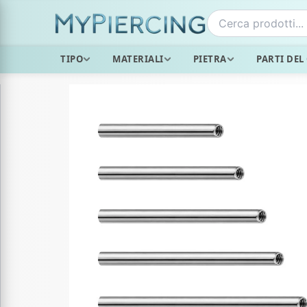
Vai
al
contenuto
TIPO
MATERIALI
PIETRA
PARTI DEL