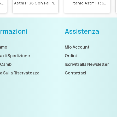
6
Astm F136 Con Palline
Titanio Astm F136
Grandi Push Pin
Extra
ormazioni
Assistenza
iamo
Mio Account
ca di Spedizione
Ordini
 Cambi
Iscriviti alla Newsletter
ca Sulla Riservatezza
Contattaci