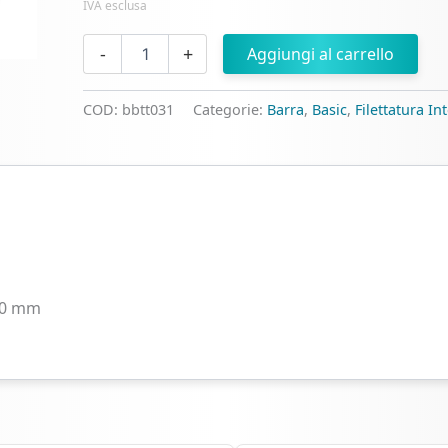
IVA esclusa
Barretta
-
+
Aggiungi al carrello
Titanio
ASTM
F136
COD:
bbtt031
Categorie:
Barra
,
Basic
,
Filettatura In
Filettatura
Interna
quantità
40 mm