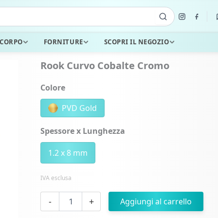
 CORPO
FORNITURE
SCOPRI IL NEGOZIO
Rook Curvo Cobalte Cromo
Colore
PVD Gold
Spessore x Lunghezza
1.2 x 8 mm
IVA esclusa
Rook
-
+
Aggiungi al carrello
Curvo
Cobalte