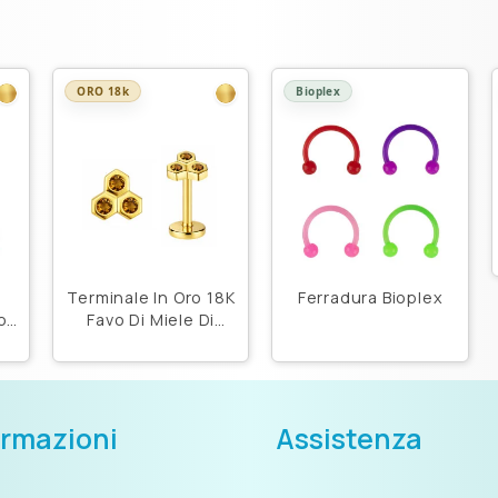
ORO 18k
Bioplex
Terminale In Oro 18K
Ferradura Bioplex
o
Favo Di Miele Di
Citrino
ormazioni
Assistenza