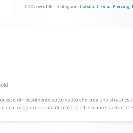
Cromo
COD:
nvcc106
Categorie:
Cobalto Cromo
,
Piercing
,
quantità
Gold
ocesso di rivestimento sotto vuoto che crea uno strato es
sce una maggiore durata del colore, oltre a una superiore res