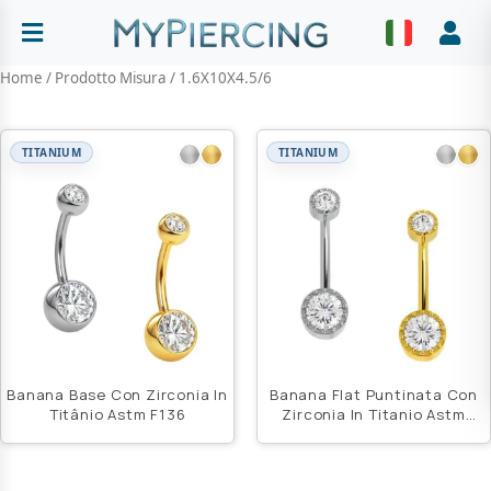
Vai
al
Abrir menu
Faz
contenuto
Home
/ Prodotto Misura / 1.6X10X4.5/6
TITANIUM
TITANIUM
Banana Base Con Zirconia In
Banana Flat Puntinata Con
Titânio Astm F136
Zirconia In Titanio Astm
F136