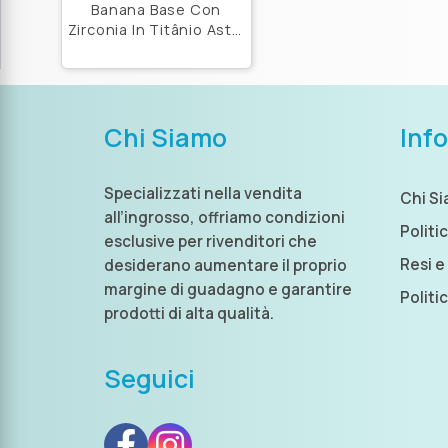
Banana Base Con
Zirconia In Titânio Astm
F136
Chi Siamo
Inf
Specializzati nella vendita
Chi S
all’ingrosso, offriamo condizioni
Politi
esclusive per rivenditori che
Resi e
desiderano aumentare il proprio
margine di guadagno e garantire
Politi
prodotti di alta qualità.
Seguici