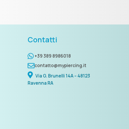
Contatti
+39 389 8986018
contatto@mypiercing.it
Via G. Brunelli 14A – 48123
Ravenna RA