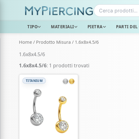
Vai
al
contenuto
TIPO
MATERIALI
PIETRA
PARTI DEL
Home
/ Prodotto Misura / 1.6x8x4.5/6
1.6x8x4.5/6
1.6x8x4.5/6
: 1 prodotti trovati
TITANIUM