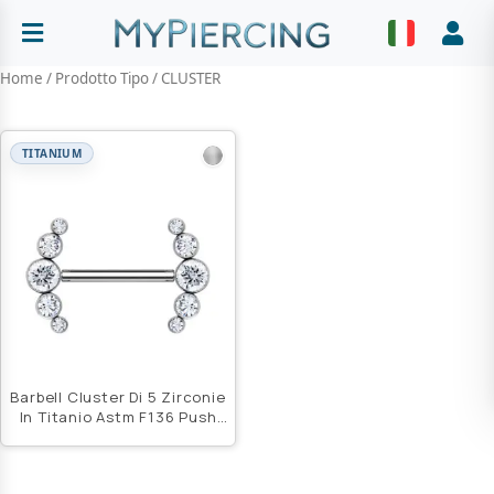
Vai
al
Abrir menu
Faz
contenuto
Home
/ Prodotto Tipo / CLUSTER
TITANIUM
Barbell Cluster Di 5 Zirconie
In Titanio Astm F136 Push
Pin