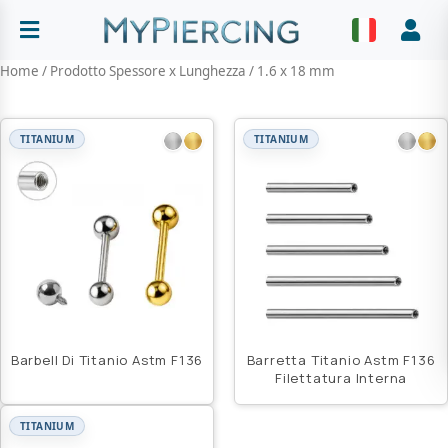
Vai
al
Abrir menu
Faz
contenuto
Home
/ Prodotto Spessore x Lunghezza / 1.6 x 18 mm
TITANIUM
TITANIUM
Barbell Di Titanio Astm F136
Barretta Titanio Astm F136
Filettatura Interna
TITANIUM