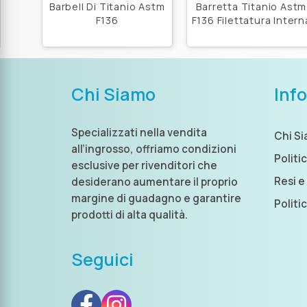
Barbell Di Titanio Astm
Barretta Titanio Astm
F136
F136 Filettatura Intern
Chi Siamo
Inf
Specializzati nella vendita
Chi S
all’ingrosso, offriamo condizioni
Politi
esclusive per rivenditori che
Resi e
desiderano aumentare il proprio
margine di guadagno e garantire
Politi
prodotti di alta qualità.
Seguici