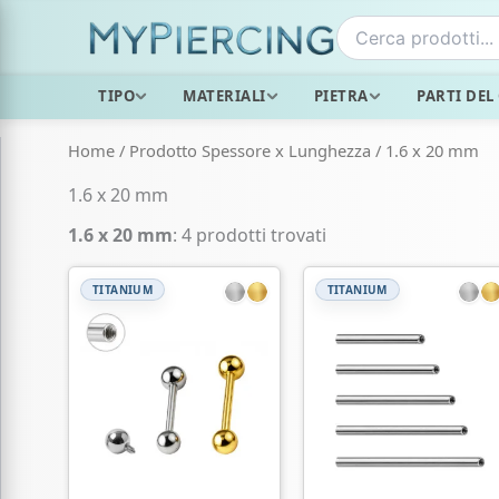
Vai
al
contenuto
TIPO
MATERIALI
PIETRA
PARTI DEL
Home
/ Prodotto Spessore x Lunghezza / 1.6 x 20 mm
1.6 x 20 mm
1.6 x 20 mm
: 4 prodotti trovati
TITANIUM
TITANIUM