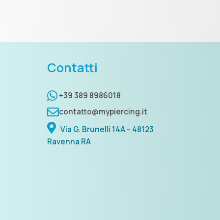
Contatti
+39 389 8986018
contatto@mypiercing.it
Via G. Brunelli 14A – 48123
Ravenna RA