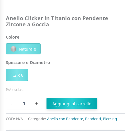
Anello Clicker in Titanio con Pendente
Zircone a Goccia
Colore
Naturale
Spessore e Diametro
1.2 x 8
IVA esclusa
Anello
-
+
Aggiungi al carrello
Clicker
in
Titanio
COD:
N/A
Categorie:
Anello con Pendente
,
Pendenti
,
Piercing
con
Pendente