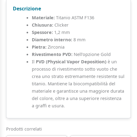
Zircone
Descrizione
a
Goccia
Materiale:
Titanio ASTM F136
quantità
Chiusura:
Clicker
Spessore:
1,2 mm
Diametro interno:
8 mm
Pietra:
Zirconia
Rivestimento PVD:
Nell’opzione Gold
Il
PVD (Physical Vapor Deposition)
è un
processo di rivestimento sotto vuoto che
crea uno strato estremamente resistente sul
titanio. Mantiene la biocompatibilità del
materiale e garantisce una maggiore durata
del colore, oltre a una superiore resistenza
a graffi e usura.
Prodotti correlati