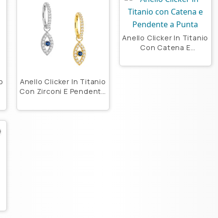
Anello Clicker In Titanio
Con Catena E
Pendente A Punta
io
Anello Clicker In Titanio
o
Con Zirconi E Pendente
Occhio Blu