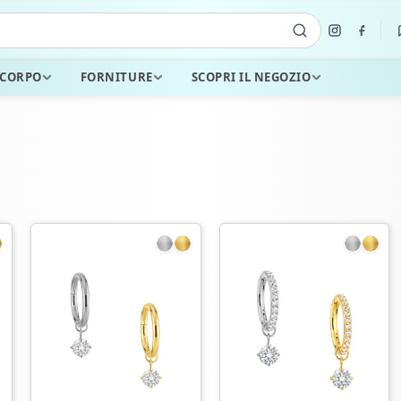
 CORPO
FORNITURE
SCOPRI IL NEGOZIO