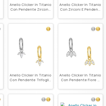
Anello Clicker In Titanio
Anello Clicker In Titanio
Con Pendente Zircone
Con Zirconi E Pendenti
Solitario
Solitario
Anello Clicker In Titanio
Anello Clicker In Titanio
Con Pendente Trifoglio
Con Pendente Fiore A
Di Zirconi
Tre Petali