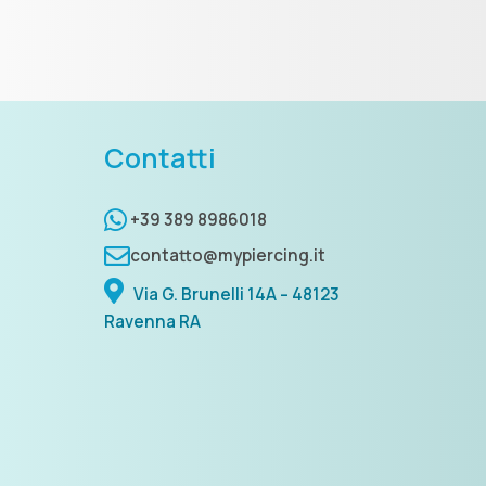
Contatti
+39 389 8986018
contatto@mypiercing.it
Via G. Brunelli 14A – 48123
Ravenna RA