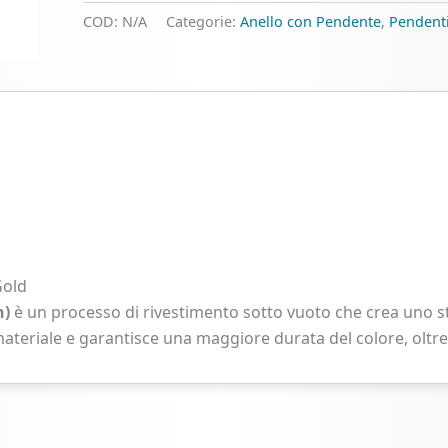
Titanio
COD:
N/A
Categorie:
Anello con Pendente
,
Pendent
con
Pendente
Fiore
a
Tre
Petali
quantità
Gold
n)
è un processo di rivestimento sotto vuoto che crea uno st
ateriale e garantisce una maggiore durata del colore, oltre 