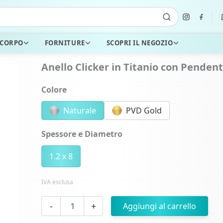
 CORPO
FORNITURE
SCOPRI IL NEGOZIO
Anello Clicker in Titanio con Pendent
Colore
Naturale
PVD Gold
Spessore e Diametro
1.2 x 8
IVA esclusa
Anello
-
+
Aggiungi al carrello
Clicker
in