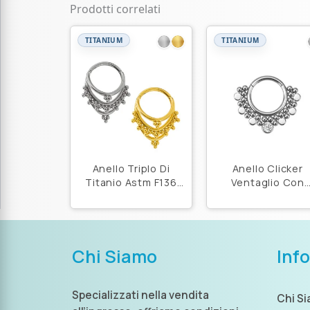
Prodotti correlati
TITANIUM
TITANIUM
Anello Triplo Di
Anello Clicker
Titanio Astm F136
Ventaglio Con
Con Beads
Zirconia Di Titani
Astm F136
Chi Siamo
Inf
Specializzati nella vendita
Chi S