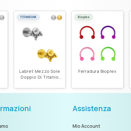
TITANIUM
Bioplex
Labret Mezzo Sole
Ferradura Bioplex
Doppio Di Titanio
o
Astm F136
ormazioni
Assistenza
iamo
Mio Account