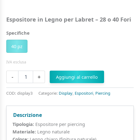
Espositore in Legno per Labret – 28 o 40 Fori
Specifiche
40 pz
IVA esclusa
Espositore
-
+
Aggiungi al carrello
in
Legno
per
COD:
display3
Categorie:
Display
,
Espositori
,
Piercing
Labret
–
28
Descrizione
o
40
Tipologia:
Espositore per piercing
Fori
Materiale:
Legno naturale
quantità
Colore:
Legno chiaro (finitura naturale)