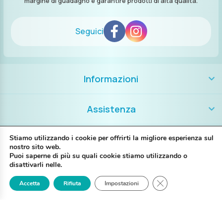
margine di guadagno e garantire prodotti di alta qualità.
Seguici
Informazioni
Assistenza
Contatti
Stiamo utilizzando i cookie per offrirti la migliore esperienza sul
nostro sito web.
Puoi saperne di più su quali cookie stiamo utilizzando o
+39 389 8986018
disattivarli nelle.
Close GDPR Cookie
Accetta
Rifiuta
Impostazioni
Login
Registrati
Contattaci
P. IVA IT02697130397
Via G. Brunelli 14A – 48123 Ravenna RA
My Piercing @2025 Tutti i diritti riservati