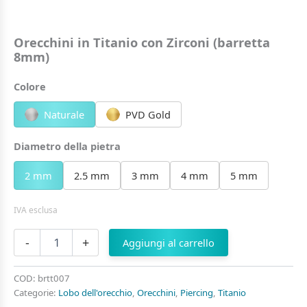
Orecchini in Titanio con Zirconi (barretta
8mm)
Colore
Naturale
PVD Gold
Diametro della pietra
2 mm
2.5 mm
3 mm
4 mm
5 mm
IVA esclusa
Orecchini
-
+
Aggiungi al carrello
in
Titanio
con
COD:
brtt007
Zirconi
Categorie:
Lobo dell'orecchio
,
Orecchini
,
Piercing
,
Titanio
(barretta