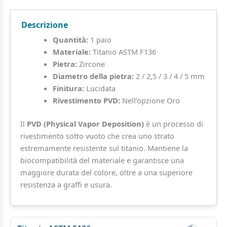
8mm)
quantità
Descrizione
Quantità:
1 paio
Materiale:
Titanio ASTM F136
Pietra:
Zircone
Diametro della pietra:
2 / 2,5 / 3 / 4 / 5 mm
Finitura:
Lucidata
Rivestimento PVD:
Nell’opzione Oro
Il
PVD (Physical Vapor Deposition)
è un processo di
rivestimento sotto vuoto che crea uno strato
estremamente resistente sul titanio. Mantiene la
biocompatibilità del materiale e garantisce una
maggiore durata del colore, oltre a una superiore
resistenza a graffi e usura.