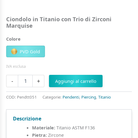
Ciondolo in Titanio con Trio di Zirconi
Marquise
Colore
PVD Gold
IVA esclusa
Ciondolo
-
+
Aggiungi al carrello
in
Titanio
con
COD:
Pendtt051
Categorie:
Pendenti
,
Piercing
,
Titanio
Trio
di
Zirconi
Descrizione
Marquise
quantità
Materiale:
Titanio ASTM F136
Pietra:
Zircone