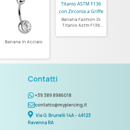
Banana Fashion Di
Titanio Astm F136
Con Zirconia Prong
Set
Banana In Acciaio
Contatti
+39 389 8986018
contatto@mypiercing.it
Via G. Brunelli 14A – 48123
Ravenna RA