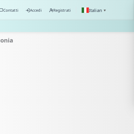
Italian
Contatti
Accedi
Registrati
▼
conia