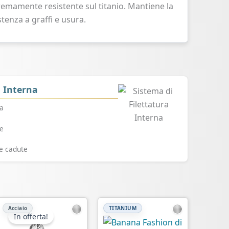
remamente resistente sul titanio. Mantiene la
tenza a graffi e usura.
a Interna
ra
a
le
e cadute
Acciaio
TITANIUM
In offerta!