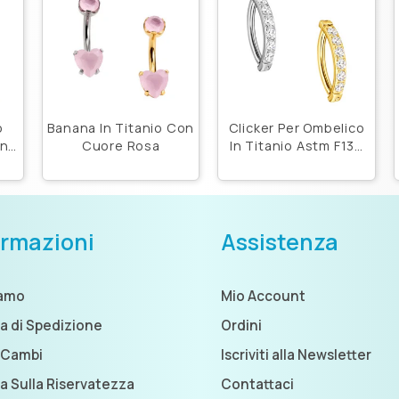
o
Banana In Titanio Con
Clicker Per Ombelico
on
Cuore Rosa
In Titanio Astm F136
Con Zirconi
ormazioni
Assistenza
iamo
Mio Account
ca di Spedizione
Ordini
 Cambi
Iscriviti alla Newsletter
ca Sulla Riservatezza
Contattaci