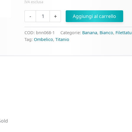
IVA esclusa
Banana
-
+
Aggiungi al carrello
di
Titanio
con
COD:
bnn068-1
Categorie:
Banana
,
Bianco
,
Filettat
Navette
Tag:
Ombelico
,
Titanio
di
Zirconia
quantità
Gold