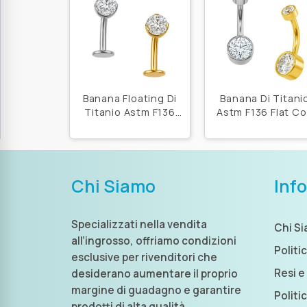
Banana Floating Di
Banana Di Titani
Titanio Astm F136
Astm F136 Flat C
Con Zirconia
Zirconie
Chi Siamo
Inf
Specializzati nella vendita
Chi S
all’ingrosso, offriamo condizioni
Politi
esclusive per rivenditori che
Resi e
desiderano aumentare il proprio
margine di guadagno e garantire
Politi
prodotti di alta qualità.