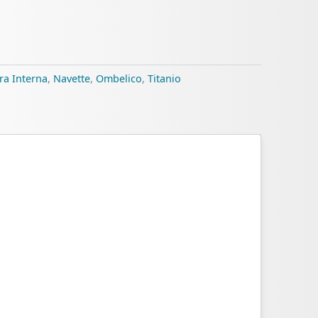
ura Interna
,
Navette
,
Ombelico
,
Titanio