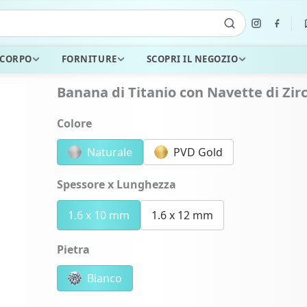
 CORPO
FORNITURE
SCOPRI IL NEGOZIO
Banana di Titanio con Navette di Zir
Colore
Naturale
PVD Gold
Spessore x Lunghezza
1.6 x 10 mm
1.6 x 12 mm
Pietra
Bianco