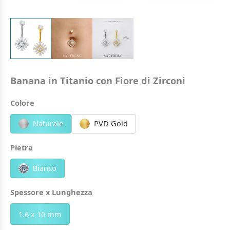
Banana in Titanio con Fiore di Zirconi
Colore
Naturale
PVD Gold
Pietra
Bianco
Spessore x Lunghezza
1.6 x 10 mm