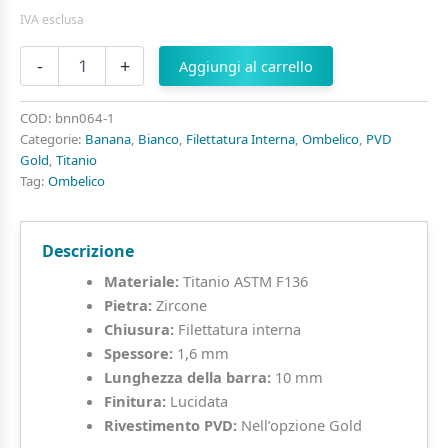
IVA esclusa
Banana
-
+
Aggiungi al carrello
in
Titanio
con
COD:
bnn064-1
Fiore
Categorie:
Banana
,
Bianco
,
Filettatura Interna
,
Ombelico
,
PVD
di
Gold
,
Titanio
Zirconi
Tag:
Ombelico
quantità
Descrizione
Materiale:
Titanio ASTM F136
Pietra:
Zircone
Chiusura:
Filettatura interna
Spessore:
1,6 mm
Lunghezza della barra:
10 mm
Finitura:
Lucidata
Rivestimento PVD:
Nell’opzione Gold