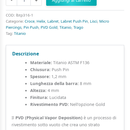
-
+
Aggiungi al carrello
Croce
di
Beads
COD:
lbtp316-1
in
Categorie:
Croce
,
Helix
,
Labret
,
Labret Push Pin
,
Lisci
,
Micro
Titanio
Piercings
,
Pin Push
,
PVD Gold
,
Titanio
,
Trago
ASTM
Tag:
Titanio
F136
Pin
Push
Descrizione
quantità
Materiale:
Titanio ASTM F136
Chiusura:
Push Pin
Spessore:
1,2 mm
Lunghezza della barra:
8 mm
Altezza:
4 mm
Finitura:
Lucidata
Rivestimento PVD:
Nell’opzione Gold
Il
PVD (Physical Vapor Deposition)
è un processo di
rivestimento sotto vuoto che crea uno strato