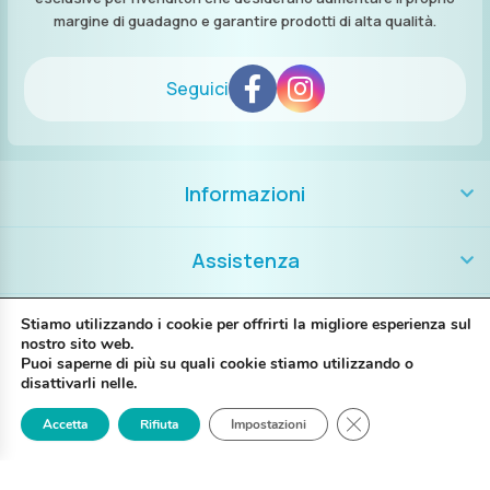
margine di guadagno e garantire prodotti di alta qualità.
Seguici
Informazioni
Assistenza
Contatti
Stiamo utilizzando i cookie per offrirti la migliore esperienza sul
nostro sito web.
Puoi saperne di più su quali cookie stiamo utilizzando o
+39 389 8986018
disattivarli nelle.
Close GDPR Cookie
Accetta
Rifiuta
Impostazioni
Login
Registrati
Contattaci
P. IVA IT02697130397
Via G. Brunelli 14A – 48123 Ravenna RA
My Piercing @2025 Tutti i diritti riservati