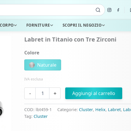
 CORPO
FORNITURE
SCOPRI IL NEGOZIO
Labret in Titanio con Tre Zirconi
Colore
Naturale
IVA esclusa
Labret
-
+
Aggiungi al carrello
in
Titanio
con
COD:
lbt459-1
Categorie:
Cluster
,
Helix
,
Labret
,
Labr
Tre
Tag:
Cluster
Zirconi
quantità