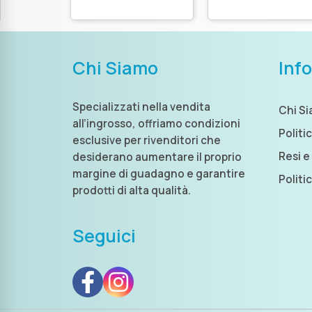
Titanio Astm F136
Zirconia In Titani
Astm F136
Chi Siamo
Inf
Specializzati nella vendita
Chi S
all’ingrosso, offriamo condizioni
Politi
esclusive per rivenditori che
Resi e
desiderano aumentare il proprio
margine di guadagno e garantire
Politi
prodotti di alta qualità.
Seguici