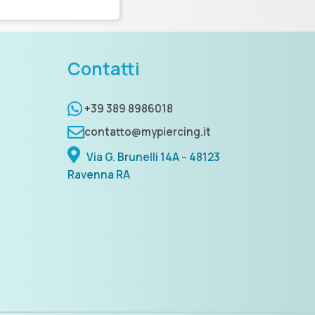
Contatti
+39 389 8986018
contatto@mypiercing.it
Via G. Brunelli 14A – 48123
Ravenna RA