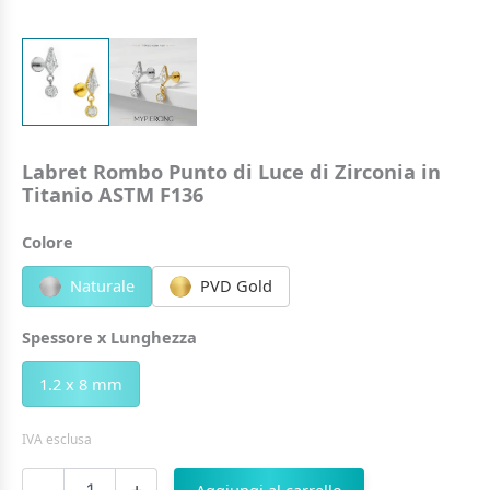
Labret Rombo Punto di Luce di Zirconia in
Titanio ASTM F136
Colore
Naturale
PVD Gold
Spessore x Lunghezza
1.2 x 8 mm
IVA esclusa
Labret