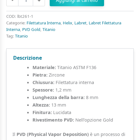
-
+
Aggiungi al carrello
Rombo
Punto
di
COD:
lbt261-1
Luce
Categorie:
Filettatura Interna
,
Helix
,
Labret
,
Labret Filettatura
di
Interna
,
PVD Gold
,
Titanio
Zirconia
Tag:
Titanio
in
Titanio
ASTM
Descrizione
F136
quantità
Materiale:
Titanio ASTM F136
Pietra:
Zircone
Chiusura:
Filettatura interna
Spessore:
1,2 mm
Lunghezza della barra:
8 mm
Altezza:
13 mm
Finitura:
Lucidata
Rivestimento PVD:
Nell’opzione Gold
Il
PVD (Physical Vapor Deposition)
è un processo di