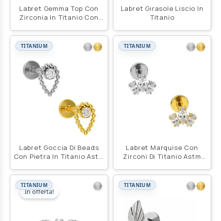
Labret Gemma Top Con
Labret Girasole Liscio In
Zirconia In Titanio Con
Titanio
Catena
TITANIUM
TITANIUM
Labret Goccia Di Beads
Labret Marquise Con
Con Pietra In Titanio Astm
Zirconi Di Titanio Astm
F136
F136
TITANIUM
TITANIUM
In offerta!