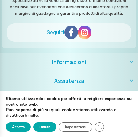
Specializzati nella vendita all’ingrosso, offriamo condizioni
esclusive per rivenditori che desiderano aumentare il proprio
margine di guadagno e garantire prodotti di alta qualità.
Seguici
Informazioni
Assistenza
Contatti
Stiamo utilizzando i cookie per offrirti la migliore esperienza sul
nostro sito web.
Puoi saperne di più su quali cookie stiamo utilizzando o
+39 389 8986018
disattivarli nelle.
Close GDPR Cookie
Accetta
Rifiuta
Impostazioni
Login
Registrati
Contattaci
P. IVA IT02697130397